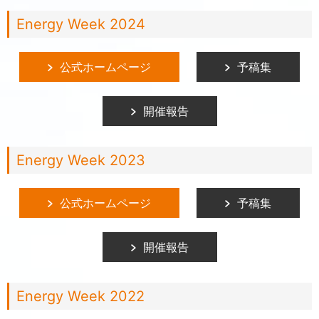
Energy Week 2024
公式ホームページ
予稿集
開催報告
Energy Week 2023
公式ホームページ
予稿集
開催報告
Energy Week 2022